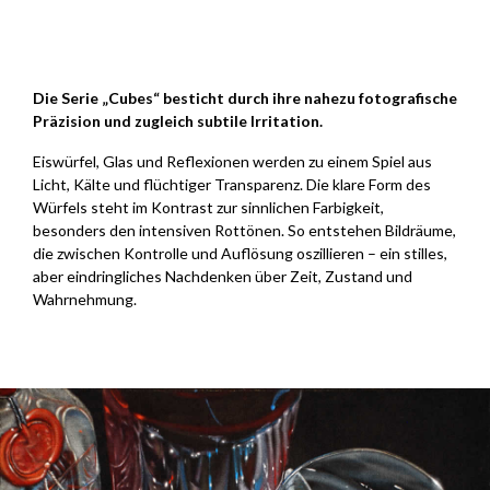
Die Serie „Cubes“ besticht durch ihre nahezu fotografische
Präzision und zugleich subtile Irritation.
Eiswürfel, Glas und Reflexionen werden zu einem Spiel aus
Licht, Kälte und flüchtiger Transparenz. Die klare Form des
Würfels steht im Kontrast zur sinnlichen Farbigkeit,
besonders den intensiven Rottönen. So entstehen Bildräume,
die zwischen Kontrolle und Auflösung oszillieren – ein stilles,
aber eindringliches Nachdenken über Zeit, Zustand und
Wahrnehmung.